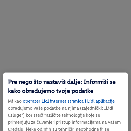
Pre nego što nastaviš dalje: Informiši se
kako obrađujemo tvoje podatke
Mi kao
operater Lidl internet stranica i Lidl aplikacije
obrađujemo vaše podatke na njima (zajednički: „Lidl
usluge“) koristeći različite tehnologije koje se
primenjuju za čuvanje i pristup informacijama na vašem
uređaju. Neke od njih su tehnički neophodne ili se